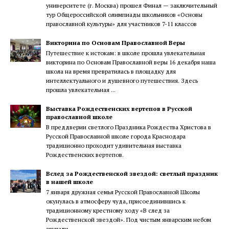
университете (г. Москва) прошел Финал — заключительный
тур Общероссийской олимпиады школьников «Основы
православной культуры» для участников 7-11 классов
Викторина по Основам Православной Веры
Путешествие к истокам: в школе прошла увлекательная
викторина по Основам Православной веры 16 декабря наша
школа на время превратилась в площадку для
интеллектуального и душевного путешествия. Здесь
прошла увлекательная ...
Выставка Рождественских вертепов в Русской
православной школе
В преддверии светлого Праздника Рождества Христова в
Русской Православной школе города Краснодара
традиционно проходит удивительная выставка
Рождественских вертепов.
Вслед за Рождественской звездой: светлый праздник
в нашей школе
7 января дружная семья Русской Православной Школы
окунулась в атмосферу чуда, присоединившись к
традиционному крестному ходу «В след за
Рождественской звездой». Под чистым январским небом
звучали...